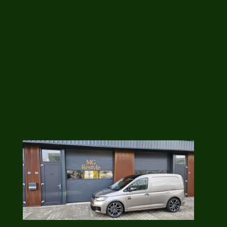
MG restyle heeft zich gespecialiseerd in het
uitdeuken zonder spuiten. Dit houdt in dat kleine
deukjes veroorzaakt door bijvoorbeeld parkeer-,
transport- of hagelschade worden verwijderd, zonder
dat hieraan geplamuurd of gespoten wordt. Ook voor
grotere deuken kunt u bij ons terecht. Voorwaarde is
echter dat er geen lakschade aanwezig is. Vanwege
deze efficiënte en tijdsbesparende methode van
herstel, blijven de kosten en reparatietijd laag.