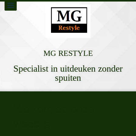
Toggle
navigation
MG RESTYLE
Specialist in uitdeuken zonder
spuiten
Welkom op onze
website