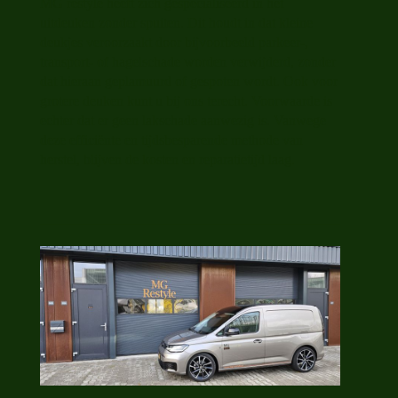
MG restyle heeft zich gespecialiseerd in het
uitdeuken zonder spuiten. Dit houdt in dat kleine
deukjes veroorzaakt door bijvoorbeeld parkeer-,
transport- of hagelschade worden verwijderd, zonder
dat hieraan geplamuurd of gespoten wordt. Ook voor
grotere deuken kunt u bij ons terecht. Voorwaarde is
echter dat er geen lakschade aanwezig is. Vanwege
deze efficiënte en tijdsbesparende methode van
herstel, blijven de kosten en reparatietijd laag.