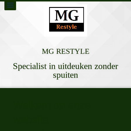
Toggle
navigation
MG RESTYLE
Specialist in uitdeuken zonder
spuiten
Welkom op onze
website