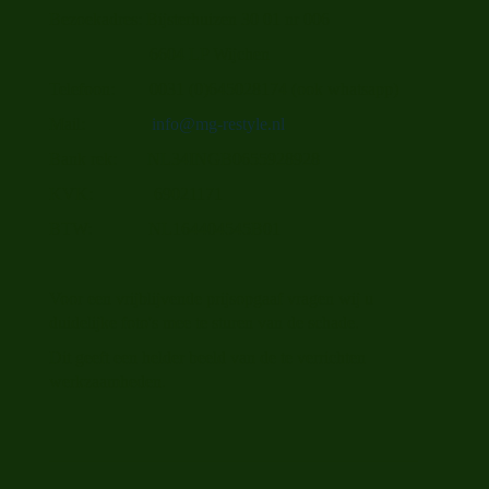
Bezoekadres: Bijsterhuizen 30 01 nr 006
6604 LP Wijchen
Telefoon: 0031 (0)645028174 (ook whatsapp)
Mail:
info@mg-restyle.nl
Bank rek: NL34INGB0655928928
KVK: 69021171
BTW: NL164404545B01
Voor een vrijblijvende prijsopgaaf vragen wij u
duidelijke foto's mee te sturen van de schade.
Dit geeft een helder beeld van de te verrichten
werkzaamheden.